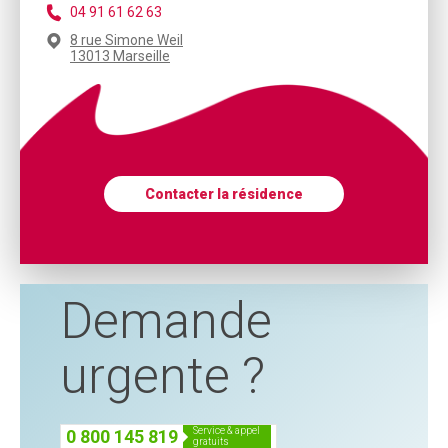
04 91 61 62 63
8 rue Simone Weil
13013 Marseille
Contacter la résidence
Demande
urgente ?
service & appel
0 800 145 819
gratuits