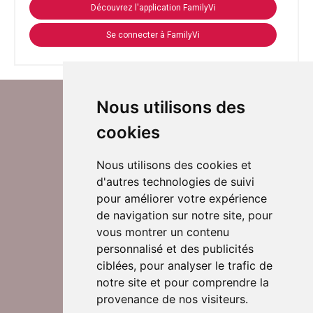
Découvrez l'application FamilyVi
Se connecter à FamilyVi
Nous utilisons des
cookies
Nous utilisons des cookies et
d'autres technologies de suivi
Suivez-nous sur Twitter
pour améliorer votre expérience
de navigation sur notre site, pour
vous montrer un contenu
personnalisé et des publicités
Rejoignez nos équipes
ciblées, pour analyser le trafic de
notre site et pour comprendre la
provenance de nos visiteurs.
Nous contacter