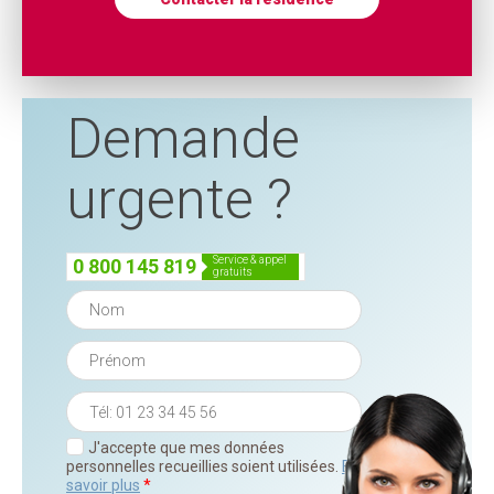
Demande
urgente ?
service & appel
0 800 145 819
gratuits
J'accepte que mes données
personnelles recueillies soient utilisées.
En
savoir plus
*